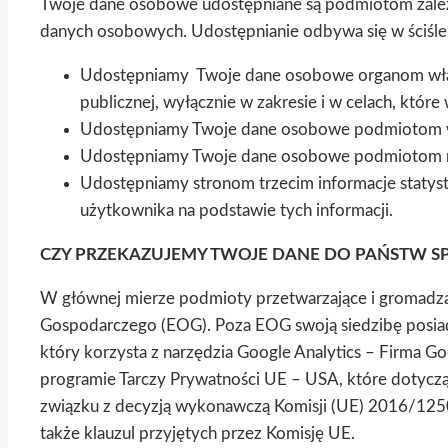
Twoje dane osobowe udostępniane są podmiotom zależn
danych osobowych. Udostępnianie odbywa się w ściśle 
Udostępniamy Twoje dane osobowe organom władzy
publicznej, wyłącznie w zakresie i w celach, któ
Udostępniamy Twoje dane osobowe podmiotom w
Udostępniamy Twoje dane osobowe podmiotom rea
Udostępniamy stronom trzecim informacje statyst
użytkownika na podstawie tych informacji.
CZY PRZEKAZUJEMY TWOJE DANE DO PAŃSTW S
W głównej mierze podmioty przetwarzające i gromadząc
Gospodarczego (EOG). Poza EOG swoją siedzibę posiada
który korzysta z narzędzia Google Analytics – Firma G
programie Tarczy Prywatności UE – USA, które dotycz
związku z decyzją wykonawczą Komisji (UE) 2016/1250 
także klauzul przyjętych przez Komisję UE.