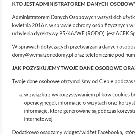
KTO JEST ADMINISTRATOREM DANYCH OSOBOWY
Administratorem Danych Osobowych wszystkich użytkow
kwietnia 2016 r. w sprawie ochrony osób fizycznych 
uchylenia dyrektywy 95/46/WE (RODO) jest ACFK Sp
W sprawach dotyczących przetwarzania danych osobo
domy@wymarzonedomy.pl oraz telefonicznie pod num
JAK POZYSKUJEMY TWOJE DANE OSOBOWE ORA
Twoje dane osobowe otrzymaliśmy od Ciebie podczas wi
w związku z wykorzystywaniem plików cookies będą 
operacyjnego), informacje o wizytach oraz korzysta
informacje, które generowane są podczas korzystani
internetowej,
Dodatkowo osadzamy widget/widżet Facebooka, który po