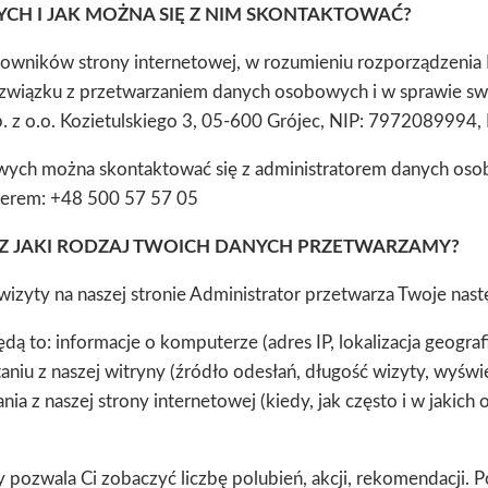
CH I JAK MOŻNA SIĘ Z NIM SKONTAKTOWAĆ?
ników strony internetowej, w rozumieniu rozporządzenia P
w związku z przetwarzaniem danych osobowych i w sprawie s
. z o.o. Kozietulskiego 3, 05-600 Grójec, NIP: 7972089
wych można skontaktować się z administratorem danych os
erem: +48 500 57 57 05
Z JAKI RODZAJ TWOICH DANYCH PRZETWARZAMY?
zyty na naszej stronie Administrator przetwarza Twoje nas
to: informacje o komputerze (adres IP, lokalizacja geografic
niu z naszej witryny (źródło odesłań, długość wizyty, wyświetl
a z naszej strony internetowej (kiedy, jak często i w jakich 
zwala Ci zobaczyć liczbę polubień, akcji, rekomendacji. Poz