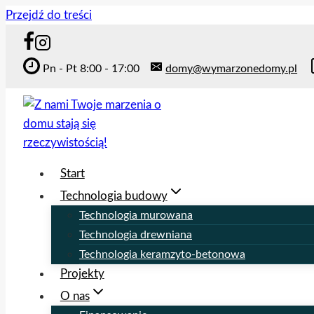
Przejdź do treści
Pn - Pt 8:00 - 17:00
domy@wymarzonedomy.pl
Start
Technologia budowy
Technologia murowana
Technologia drewniana
Technologia keramzyto-betonowa
Projekty
O nas