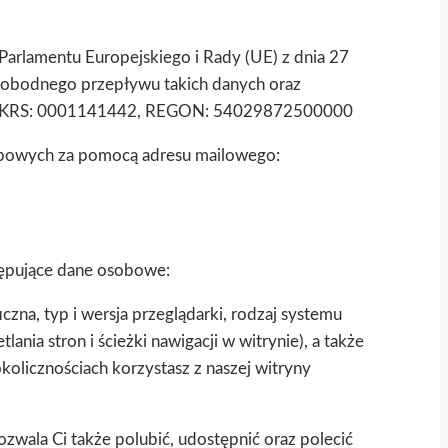
arlamentu Europejskiego i Rady (UE) z dnia 27
wobodnego przepływu takich danych oraz
994, KRS: 0001141442, REGON: 54029872500000
obowych za pomocą adresu mailowego:
tępujące dane osobowe:
zna, typ i wersja przeglądarki, rodzaj systemu
ania stron i ścieżki nawigacji w witrynie), a także
okolicznościach korzystasz z naszej witryny
wala Ci także polubić, udostępnić oraz polecić