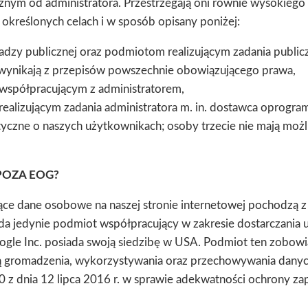
ym od administratora. Przestrzegają oni równie wysokiego
określonych celach i w sposób opisany poniżej:
 publicznej oraz podmiotom realizującym zadania publiczn
re wynikają z przepisów powszechnie obowiązującego prawa,
spółpracującym z administratorem,
lizującym zadania administratora m. in. dostawca oprogra
yczne o naszych użytkownikach; osoby trzecie nie mają możl
POZA EOG?
e dane osobowe na naszej stronie internetowej pochodzą z 
 jedynie podmiot współpracujący w zakresie dostarczania usł
oogle Inc. posiada swoją siedzibę w USA. Podmiot ten zobowi
ą gromadzenia, wykorzystywania oraz przechowywania danyc
z dnia 12 lipca 2016 r. w sprawie adekwatności ochrony za