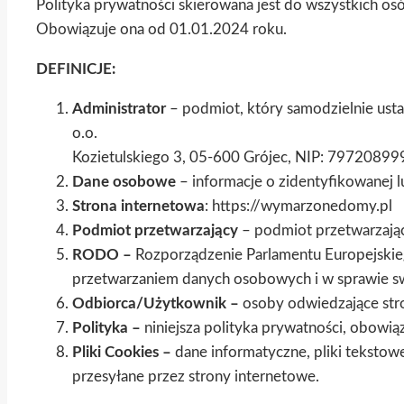
Polityka prywatności skierowana jest do wszystkich o
Obowiązuje ona od 01.01.2024 roku.
DEFINICJE:
Administrator
– podmiot, który samodzielnie ust
o.o.
Kozietulskiego 3, 05-600 Grójec, NIP: 79720
Dane osobowe
– informacje o zidentyfikowanej l
Strona internetowa
: https://wymarzonedomy.pl
Podmiot przetwarzający
– podmiot przetwarzając
RODO –
Rozporządzenie Parlamentu Europejskieg
przetwarzaniem danych osobowych i w sprawie 
Odbiorca/Użytkownik –
osoby odwiedzające stro
Polityka –
niniejsza polityka prywatności, obowi
Pliki Cookies –
dane informatyczne, pliki tekstow
przesyłane przez strony internetowe.