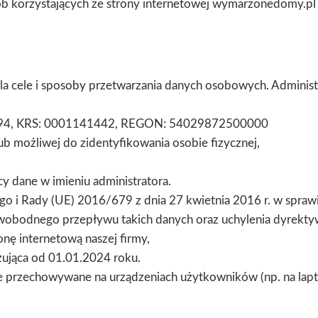
sób korzystających ze strony internetowej wymarzonedomy.pl
ala cele i sposoby przetwarzania danych osobowych. Admini
89994, KRS: 0001141442, REGON: 54029872500000
ub możliwej do zidentyfikowania osobie fizycznej,
y dane w imieniu administratora.
o i Rady (UE) 2016/679 z dnia 27 kwietnia 2016 r. w spraw
swobodnego przepływu takich danych oraz uchylenia dyrek
nę internetową naszej firmy,
ązująca od 01.01.2024 roku.
e przechowywane na urządzeniach użytkowników (np. na lapto