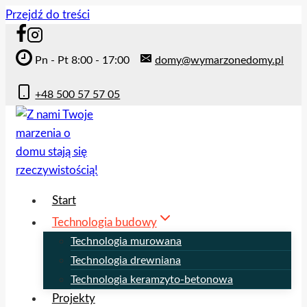
Przejdź do treści
Pn - Pt 8:00 - 17:00
domy@wymarzonedomy.pl
+48 500 57 57 05
Start
Technologia budowy
Technologia murowana
Technologia drewniana
Technologia keramzyto-betonowa
Projekty